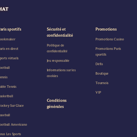
CHAT
aris sportifs
Sécurité et
Promotions
confidentialité
ookmaker
Promotions Casino
Politique de
aris en direct
Promotions Paris
confidentialité
sportifs
ports virtuels
Jeu responsable
Défis
ootball
Informations sur les
Boutique
cookies
ennis
Tournois
able Tennis
VIP
asketball
Conditions
ockey Sur Glace
générales
aseball
ootball Americano
ous Les Sports