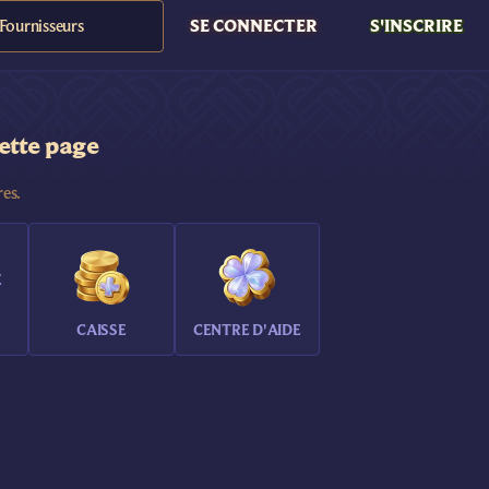
 Fournisseurs
SE CONNECTER
S'INSCRIRE
ette page
res.
CAISSE
CENTRE D'AIDE