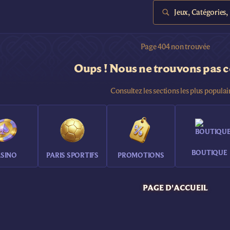
Jeux, Catégories,
Page 404 non trouvée
Oups ! Nous ne trouvons pas c
Consultez les sections les plus populai
BOUTIQUE
SINO
PARIS SPORTIFS
PROMOTIONS
PAGE D'ACCUEIL