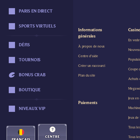
PARIS EN DIRECT
SPORTS VIRTUELS
Informations
Casin
générales
En vede
DÉFIS
À propos de nous
Nouvea
Centre d'aide
Populai
TOURNOIS
Créer un raccourci
Coupe 
BONUS CRAB
Plan du site
Achats 
Megaw
BOUTIQUE
Jeux en 
Paiements
Machine
NIVEAUX VIP
Jeux de 
Tous le
CENTRE
Tous le
FRANÇAIS