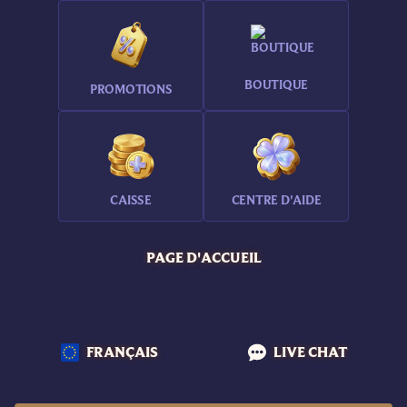
BOUTIQUE
PROMOTIONS
CAISSE
CENTRE D'AIDE
PAGE D'ACCUEIL
FRANÇAIS
LIVE CHAT