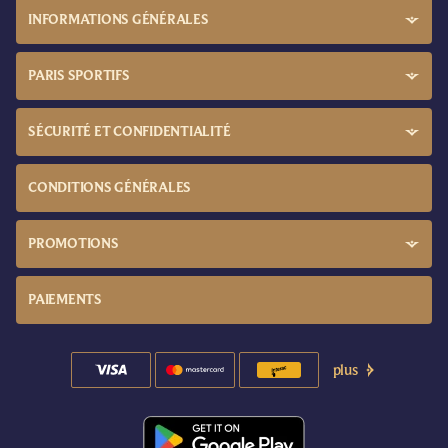
INFORMATIONS GÉNÉRALES
PARIS SPORTIFS
SÉCURITÉ ET CONFIDENTIALITÉ
CONDITIONS GÉNÉRALES
PROMOTIONS
PAIEMENTS
plus