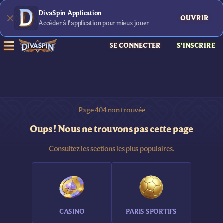
DivaSpin Application
OUVRIR
Accéder à l'application pour mieux jouer
SE CONNECTER
S'INSCRIRE
Page 404 non trouvée
Oups ! Nous ne trouvons pas cette page
Consultez les sections les plus populaires.
CASINO
PARIS SPORTIFS