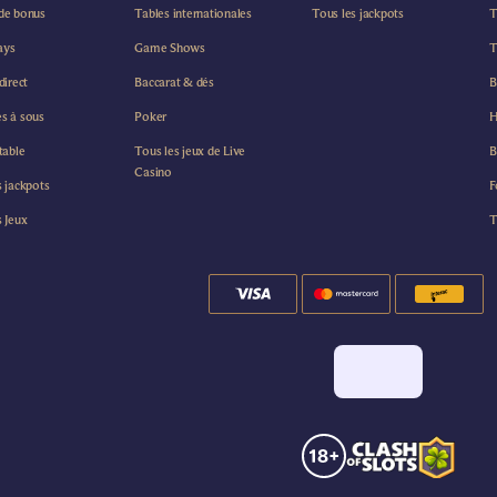
de bonus
Tables internationales
Tous les jackpots
T
ays
Game Shows
T
direct
Baccarat & dés
B
s à sous
Poker
H
table
Tous les jeux de Live
B
Casino
s jackpots
F
s Jeux
T