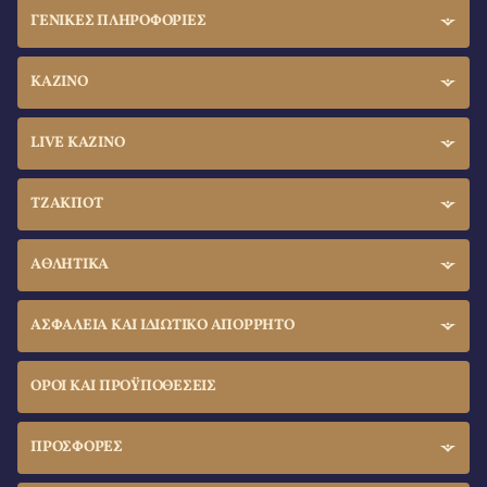
ΓΕΝΙΚΈΣ ΠΛΗΡΟΦΟΡΊΕΣ
ΚΑΖΊΝΟ
LIVE ΚΑΖΊΝΟ
ΤΖΆΚΠΟΤ
ΑΘΛΗΤΙΚΆ
ΑΣΦΆΛΕΙΑ ΚΑΙ ΙΔΙΩΤΙΚΌ ΑΠΌΡΡΗΤΟ
ΌΡΟΙ ΚΑΙ ΠΡΟΫΠΟΘΈΣΕΙΣ
ΠΡΟΣΦΟΡΈΣ