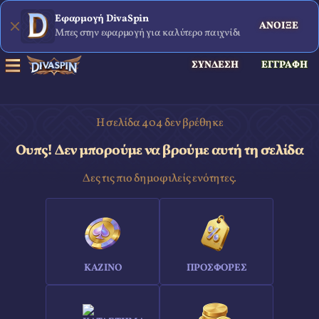
Εφαρμογή DivaSpin
ΆΝΟΙΞΕ
Μπες στην εφαρμογή για καλύτερο παιχνίδι
ΣΎΝΔΕΣΗ
ΕΓΓΡΑΦΉ
Η σελίδα 404 δεν βρέθηκε
Ουπς! Δεν μπορούμε να βρούμε αυτή τη σελίδα
Δες τις πιο δημοφιλείς ενότητες.
ΚΑΖΊΝΟ
ΠΡΟΣΦΟΡΈΣ