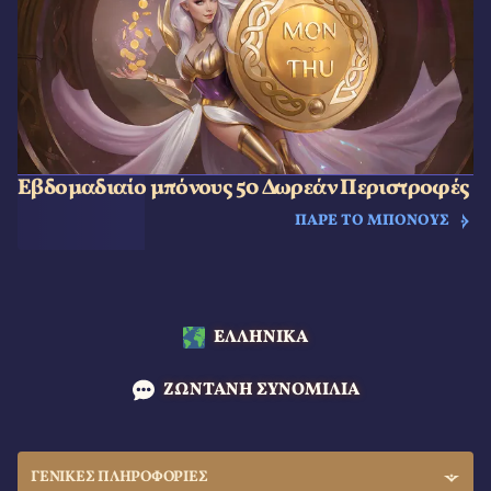
Εβδομαδιαίο μπόνους 50 Δωρεάν Περιστροφές
ΠΆΡΕ ΤΟ ΜΠΌΝΟΥΣ
ΕΛΛΗΝΙΚΆ
ΖΩΝΤΑΝΉ ΣΥΝΟΜΙΛΊΑ
ΓΕΝΙΚΈΣ ΠΛΗΡΟΦΟΡΊΕΣ