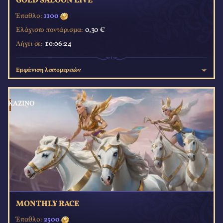
GOLD SALOON LIVE
Έπαθλο:
1100
Ελάχιστο ποντάρισμα:
0,30 €
Λήγει σε:
10:06:24
Εμφάνιση λεπτομερειών
ΚΑΖΊΝΟ
MONTHLY RACE
Έπαθλο:
2500