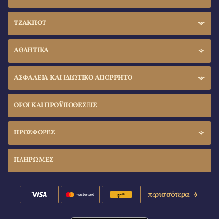
ΤΖΆΚΠΟΤ
ΑΘΛΗΤΙΚΆ
ΑΣΦΆΛΕΙΑ ΚΑΙ ΙΔΙΩΤΙΚΌ ΑΠΌΡΡΗΤΟ
ΌΡΟΙ ΚΑΙ ΠΡΟΫΠΟΘΈΣΕΙΣ
ΠΡΟΣΦΟΡΈΣ
ΠΛΗΡΩΜΈΣ
περισσότερα