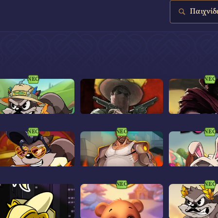
Παιχνίδ
NΈΟ
NΈΟ
NΈΟ
NΈΟ
NΈΟ
NΈΟ
NΈΟ