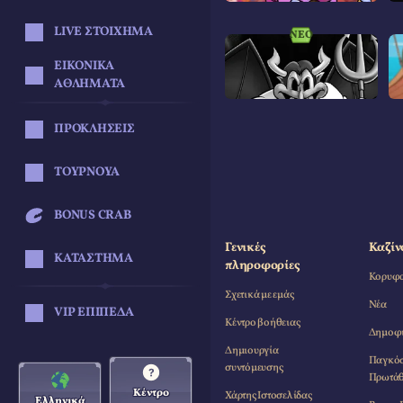
LIVE ΣΤΟΊΧΗΜΑ
NΈΟ
ΕΙΚΟΝΙΚΆ
ΑΘΛΉΜΑΤΑ
ΠΡΟΚΛΉΣΕΙΣ
ΤΟΥΡΝΟΥΆ
BONUS CRAB
Γενικές
Καζίν
ΚΑΤΆΣΤΗΜΑ
πληροφορίες
Κορυφ
Σχετικά με εμάς
Νέα
VIP ΕΠΊΠΕΔΑ
Κέντρο βοήθειας
Δημοφ
Δημιουργία
Παγκό
συντόμευσης
Πρωτά
Κέντρο
Χάρτης Ιστοσελίδας
Ελληνικά