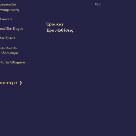
πιτραπεζια
VIP
ντισφαιριση
πάσκετ
Όροι και
οκεϊ Επι Παγου
Προϋποθέσεις
πέιζμπολ
μερικανικο
οδοσφαιρο
λα Τα Αθλήματα
ισσότερα