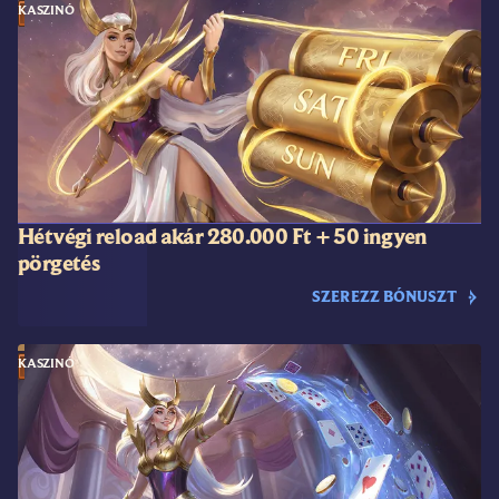
KASZINÓ
Hétvégi reload akár 280.000 Ft + 50 ingyen
pörgetés
SZEREZZ BÓNUSZT
KASZINÓ