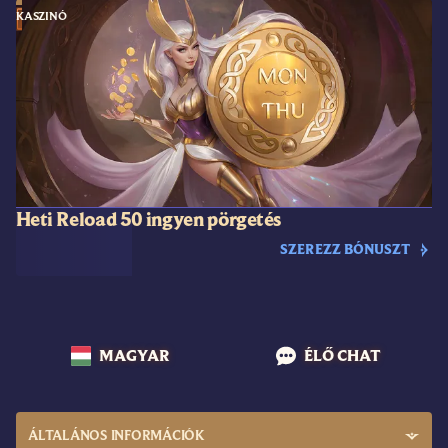
KASZINÓ
Heti Reload 50 ingyen pörgetés
SZEREZZ BÓNUSZT
MAGYAR
ÉLŐ CHAT
ÁLTALÁNOS INFORMÁCIÓK