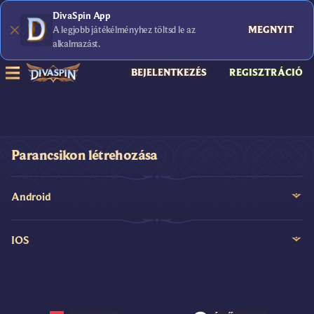
DivaSpin App
A legjobb játékélményhez töltsd le az
MEGNYIT
alkalmazást.
BEJELENTKEZÉS
REGISZTRÁCIÓ
Parancsikon létrehozása
Android
IOS