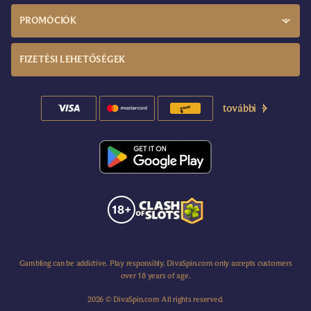
PROMÓCIÓK
FIZETÉSI LEHETŐSÉGEK
további
Gambling can be addictive. Play responsibly. DivaSpin.com only accepts customers
over 18 years of age.
2026 © DivaSpin.com All rights reserved.