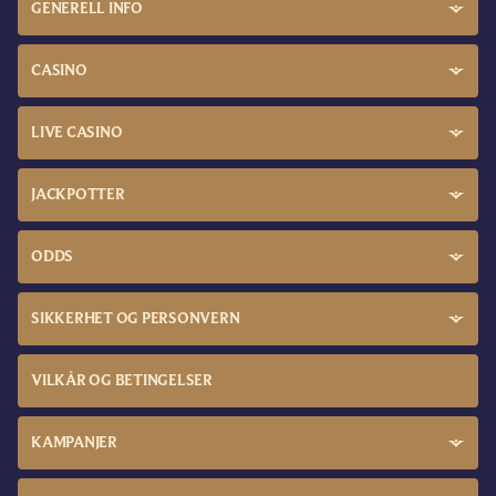
GENERELL INFO
CASINO
LIVE CASINO
JACKPOTTER
ODDS
SIKKERHET OG PERSONVERN
VILKÅR OG BETINGELSER
KAMPANJER