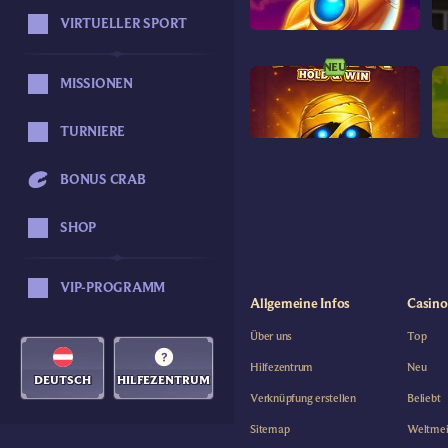
VIRTUELLER SPORT
NEU
MISSIONEN
TURNIERE
BONUS CRAB
SHOP
VIP-PROGRAMM
Allgemeine Infos
Casino
Über uns
Top
Hilfezentrum
Neu
DEUTSCH
HILFEZENTRUM
Verknüpfung erstellen
Beliebt
Sitemap
Weltmei