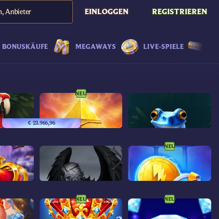
n, Anbieter
EINLOGGEN
REGISTRIEREN
BONUSKÄUFE
MEGAWAYS
LIVE-SPIELE
S
NEU
€ 23.966,96
NEU
NEU
NEU