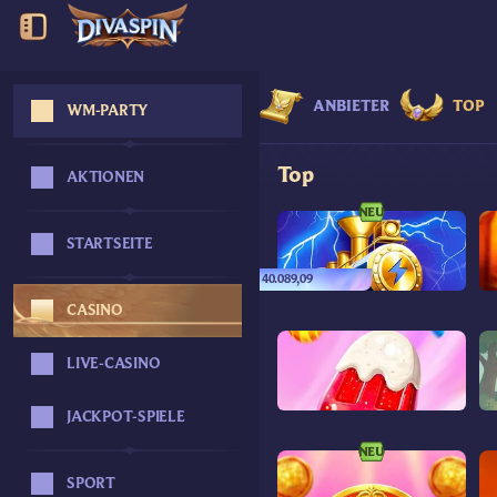
ANBIETER
TOP
WM-PARTY
Top
AKTIONEN
NEU
STARTSEITE
€ 40.089,09
CASINO
LIVE-CASINO
JACKPOT-SPIELE
NEU
SPORT