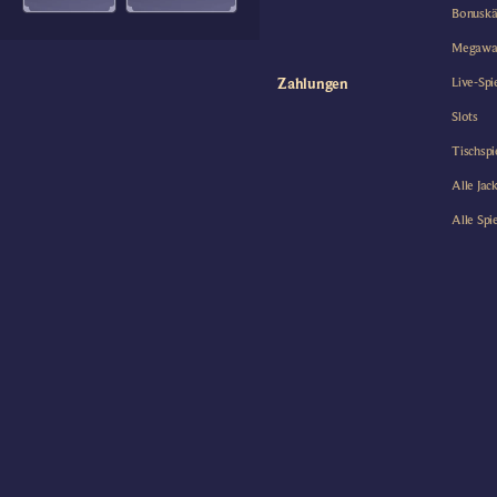
Bonuskä
Megawa
Live-Spi
Zahlungen
Slots
Tischspi
Alle Jac
Alle Spi