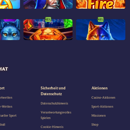
NEU
NEU
CHAT
ort
Sicherheit und
Aktionen
Datenschutz
rtwetten
Casino-Aktionen
Datenschutzhinweis
e-Wetten
Sport-Aktionen
Verantwortungsvolles
tueller Sport
Missionen
Spielen
ball
Shop
Cookie-Hinweis