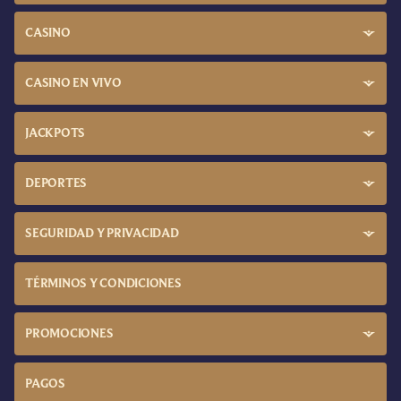
CASINO
CASINO EN VIVO
JACKPOTS
DEPORTES
SEGURIDAD Y PRIVACIDAD
TÉRMINOS Y CONDICIONES
PROMOCIONES
PAGOS