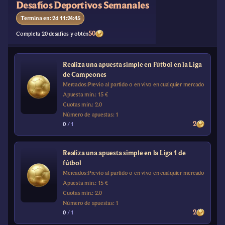
Desafíos Deportivos Semanales
Termina en:
2d 11:24:45
50
Completa 20 desafíos y obtén
Realiza una apuesta simple en Fútbol en la Liga
de Campeones
Mercados:
Previo al partido o en vivo en cualquier mercado
Apuesta mín.:
15 €
Cuotas mín.:
2.0
Número de apuestas:
1
2
0
/ 1
Realiza una apuesta simple en la Liga 1 de
fútbol
Mercados:
Previo al partido o en vivo en cualquier mercado
Apuesta mín.:
15 €
Cuotas mín.:
2.0
Número de apuestas:
1
2
0
/ 1