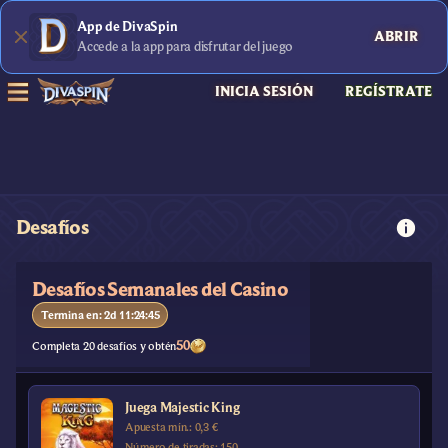
App de DivaSpin
ABRIR
Accede a la app para disfrutar del juego
INICIA SESIÓN
REGÍSTRATE
Desafíos
Desafíos Semanales del Casino
Termina en:
2d 11:24:45
50
Completa 20 desafíos y obtén
Juega Majestic King
Apuesta mín.:
0,3 €
Número de tiradas:
150