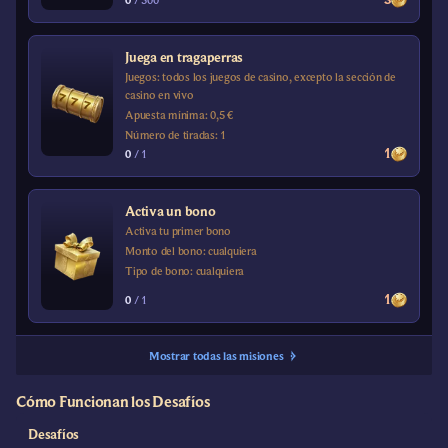
3
0
/ 500
Juega en tragaperras
Juegos: todos los juegos de casino, excepto la sección de
casino en vivo
Apuesta mínima: 0,5 €
Número de tiradas: 1
1
0
/ 1
Activa un bono
Activa tu primer bono
Monto del bono: cualquiera
Tipo de bono: cualquiera
1
0
/ 1
Mostrar todas las misiones
Cómo Funcionan los Desafíos
Desafíos