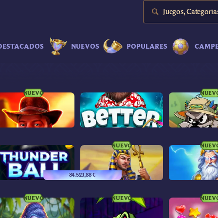
Juegos, Categoría
DESTACADOS
NUEVOS
POPULARES
CAMPE
NUEVO
NUEV
NUEVO
NUEV
84.523,88 €
NUEVO
NUEVO
NUEV