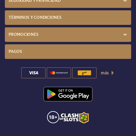
SEGURIDAD Y PRIVACIDAD
TÉRMINOS Y CONDICIONES
PROMOCIONES
PAGOS
más