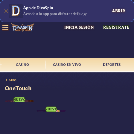
App de DivaSpin
ABRIR
Accede a la app para disfrutar del juego
INICIA SESIÓN
REGÍSTRATE
CASINO
CASINO EN VIVO
DEPORTES
Atrás
OneTouch
NUEVO
NUEVO