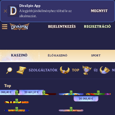
DivaSpin App
A legjobb játékélményhez töltsd le az
MEGNYIT
alkalmazást.
BEJELENTKEZÉS
REGISZTRÁCIÓ
KASZINÓ
ÉLŐ KASZINÓ
SPORT
SZOLGÁLTATÓK
TOP
ÚJ
N
Top
 048,40 €
20 661,57 €
ÚJ
ÚJ
ÚJ
ÚJ
34 048,40 €
ÚJ
ÚJ
ÚJ