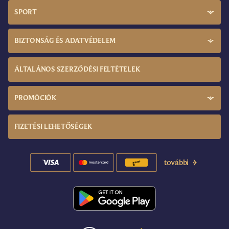
SPORT
BIZTONSÁG ÉS ADATVÉDELEM
ÁLTALÁNOS SZERZŐDÉSI FELTÉTELEK
PROMÓCIÓK
FIZETÉSI LEHETŐSÉGEK
további