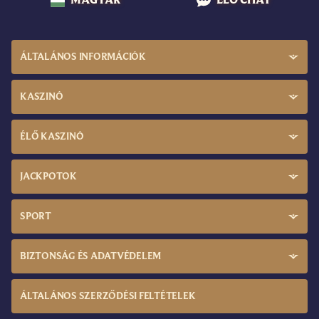
MAGYAR
ÉLŐ CHAT
ÁLTALÁNOS INFORMÁCIÓK
KASZINÓ
ÉLŐ KASZINÓ
JACKPOTOK
SPORT
BIZTONSÁG ÉS ADATVÉDELEM
ÁLTALÁNOS SZERZŐDÉSI FELTÉTELEK