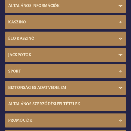
ÁLTALÁNOS INFORMÁCIÓK
KASZINÓ
ÉLŐ KASZINÓ
JACKPOTOK
SPORT
BIZTONSÁG ÉS ADATVÉDELEM
ÁLTALÁNOS SZERZŐDÉSI FELTÉTELEK
PROMÓCIÓK