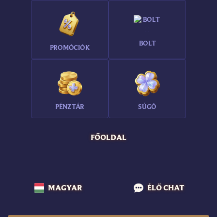
BOLT
PROMÓCIÓK
PÉNZTÁR
SÚGÓ
FŐOLDAL
MAGYAR
ÉLŐ CHAT