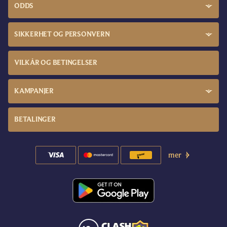
ODDS
SIKKERHET OG PERSONVERN
VILKÅR OG BETINGELSER
KAMPANJER
BETALINGER
mer