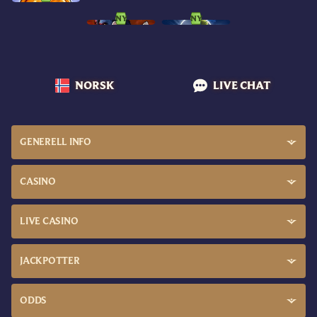
NY
NY
NORSK
LIVE CHAT
GENERELL INFO
CASINO
LIVE CASINO
JACKPOTTER
ODDS